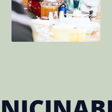
NABE À T